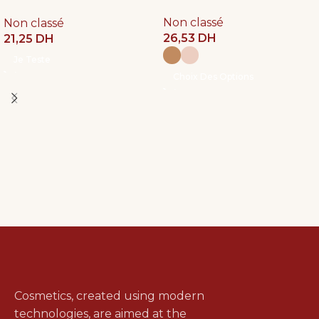
100ml
Non classé
Non classé
26,53
DH
21,25
DH
Je Teste
Choix Des Options
Cosmetics, created using modern
technologies, are aimed at the