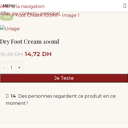
MENU
Aller à la navigation
Aller au contenu principal
-10%
Dry Foot Cream 100ml
14,72
DH
16,36
DH
Je Teste
14
Des personnes regardent ce produit en ce
moment !