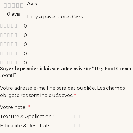
Avis
0 avis
Il n’y a pas encore d’avis.
0
0
0
0
0
Soyez le premier à laisser votre avis sur “Dry Foot Cream
100ml”
Votre adresse e-mail ne sera pas publiée.
Les champs
obligatoires sont indiqués avec
*
Votre note
*
Texture & Application
Efficacité & Résultats