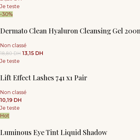
Je teste
-30%
Dermato Clean Hyaluron Cleansing Gel 200
Non classé
13,15
DH
18,80
DH
Je teste
Lift Effect Lashes 741 x1 Pair
Non classé
10,19
DH
Je teste
Hot
Luminous Eye Tint Liquid Shadow