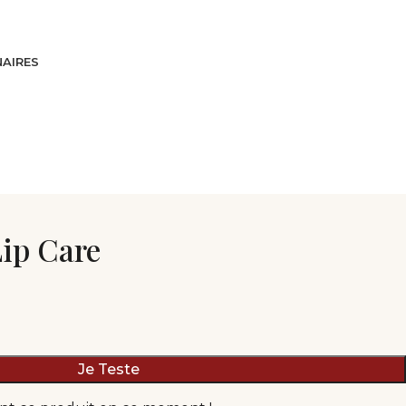
AIRES
Lip Care
Je Teste