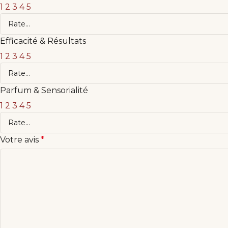
1
2
3
4
5
Efficacité & Résultats
1
2
3
4
5
Parfum & Sensorialité
1
2
3
4
5
Votre avis
*