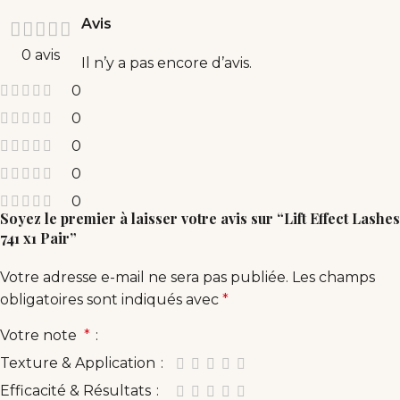
Avis
0 avis
Il n’y a pas encore d’avis.
0
0
0
0
0
Soyez le premier à laisser votre avis sur “Lift Effect Lashes
741 x1 Pair”
Votre adresse e-mail ne sera pas publiée.
Les champs
obligatoires sont indiqués avec
*
Votre note
*
Texture & Application
Efficacité & Résultats