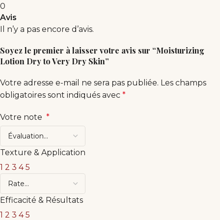
0
Avis
Il n’y a pas encore d’avis.
Soyez le premier à laisser votre avis sur “Moisturizing
Lotion Dry to Very Dry Skin”
Votre adresse e-mail ne sera pas publiée.
Les champs
obligatoires sont indiqués avec
*
Votre note
*
Texture & Application
1
2
3
4
5
Efficacité & Résultats
1
2
3
4
5